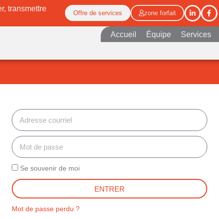
r, transmettre
Offre de services
zone forfait
Accueil
Équipe
Services
Se souvenir de moi
ENTRER
Mot de passe perdu ?