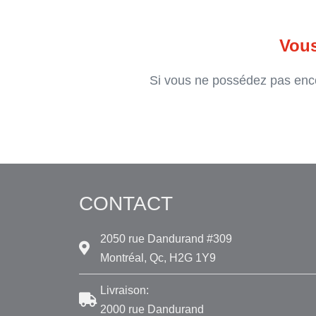
Vous
Si vous ne possédez pas enc
CONTACT
2050 rue Dandurand #309
Montréal, Qc, H2G 1Y9
Livraison:
2000 rue Dandurand